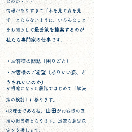
なのか・・・
情報がありすぎて「木を見て森を見
ず」とならないように、
いろんなこと
最善策を提案するのが
をお聞きして
私たち専門家の仕事
です。
​・お客様の問題（困りごと）
​・お客様のご希望（ありたい姿、ど
うされたいのか）
が明確になった段階ではじめて「解決
策の検討」に移ります。
山田
•税理士である私、
がお客様の直
接の担当者となります。迅速な意思決
定を支援します。